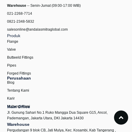
Warehouse
-- Senin-Jumat (09:00-17:00 WIB)
021-2268-7714
0821-2348-5832
salesonline@andalasmitraglobal.com
Produk
Flange
Valve
Buttweld Fittings
Pipes
Forged Fittings
Perusahaan
Blog
Tentang Kami
Karir
Hubungi Kami
Main Office
Jl. Gunung Sahari No.1 Ruko Mangga Dua Square G15, Ancol,
Pademangan, Jakarta Utara, DKI Jakarta 14430
Warehouse
Pergudangan 9 blok CB, Jati Mulya, Kec. Kosambi, Kab Tangerang ,