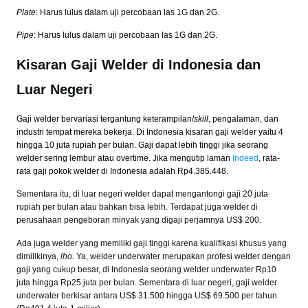
Plate
: Harus lulus dalam uji percobaan las 1G dan 2G.
Pipe
: Harus lulus dalam uji percobaan las 1G dan 2G.
Kisaran Gaji Welder di Indonesia dan
Luar Negeri
Gaji welder bervariasi tergantung keterampilan/
skill
, pengalaman, dan
industri tempat mereka bekerja. Di Indonesia kisaran gaji welder yaitu 4
hingga 10 juta rupiah per bulan. Gaji dapat lebih tinggi jika seorang
welder sering lembur atau overtime. Jika mengutip laman
Indeed
, rata-
rata gaji pokok welder di Indonesia adalah Rp4.385.448.
Sementara itu, di luar negeri welder dapat mengantongi gaji 20 juta
rupiah per bulan atau bahkan bisa lebih. Terdapat juga welder di
perusahaan pengeboran minyak yang digaji perjamnya US$ 200.
Ada juga welder yang memiliki gaji tinggi karena kualifikasi khusus yang
dimilikinya,
lho.
Ya, welder underwater merupakan profesi welder dengan
gaji yang cukup besar, di Indonesia seorang welder underwater Rp10
juta hingga Rp25 juta per bulan. Sementara di luar negeri, gaji welder
underwater berkisar antara US$ 31.500 hingga US$ 69.500 per tahun