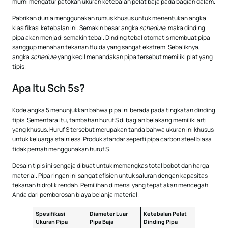
murni mengatur patokan ukuran ketebalan pelat baja pada bagian dalam.
Pabrikan dunia menggunakan rumus khusus untuk menentukan angka
klasifikasi ketebalan ini. Semakin besar angka
schedule
, maka dinding
pipa akan menjadi semakin tebal. Dinding tebal otomatis membuat pipa
sanggup menahan tekanan fluida yang sangat ekstrem. Sebaliknya,
angka
schedule
yang kecil menandakan pipa tersebut memiliki plat yang
tipis.
Apa Itu Sch 5s?
Kode angka 5 menunjukkan bahwa pipa ini berada pada tingkatan dinding
tipis. Sementara itu, tambahan huruf S di bagian belakang memiliki arti
yang khusus. Huruf S tersebut merupakan tanda bahwa ukuran ini khusus
untuk keluarga stainless. Produk standar seperti pipa carbon steel biasa
tidak pernah menggunakan huruf S.
Desain tipis ini sengaja dibuat untuk memangkas total bobot dan harga
material. Pipa ringan ini sangat efisien untuk saluran dengan kapasitas
tekanan hidrolik rendah. Pemilihan dimensi yang tepat akan mencegah
Anda dari pemborosan biaya belanja material.
Spesifikasi
Diameter Luar
Ketebalan Pelat
Ukuran Pipa
Pipa Baja
Dinding Pipa