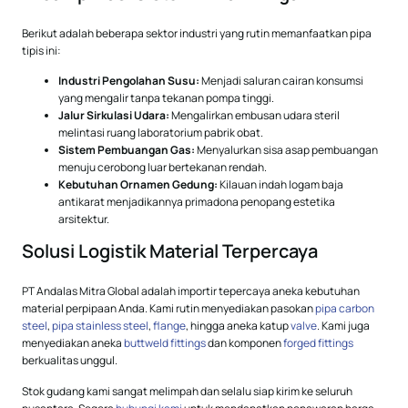
Berikut adalah beberapa sektor industri yang rutin memanfaatkan pipa
tipis ini:
Industri Pengolahan Susu:
Menjadi saluran cairan konsumsi
yang mengalir tanpa tekanan pompa tinggi.
Jalur Sirkulasi Udara:
Mengalirkan embusan udara steril
melintasi ruang laboratorium pabrik obat.
Sistem Pembuangan Gas:
Menyalurkan sisa asap pembuangan
menuju cerobong luar bertekanan rendah.
Kebutuhan Ornamen Gedung:
Kilauan indah logam baja
antikarat menjadikannya primadona penopang estetika
arsitektur.
Solusi Logistik Material Terpercaya
PT Andalas Mitra Global adalah importir tepercaya aneka kebutuhan
material perpipaan Anda. Kami rutin menyediakan pasokan
pipa carbon
steel
,
pipa stainless steel
,
flange
, hingga aneka katup
valve
. Kami juga
menyediakan aneka
buttweld fittings
dan komponen
forged fittings
berkualitas unggul.
Stok gudang kami sangat melimpah dan selalu siap kirim ke seluruh