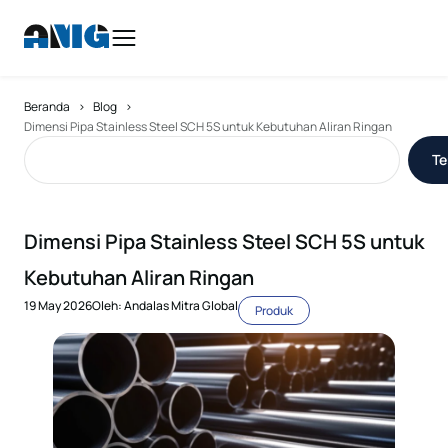
>
>
Beranda
Blog
Dimensi Pipa Stainless Steel SCH 5S untuk Kebutuhan Aliran Ringan
T
Dimensi Pipa Stainless Steel SCH 5S untuk
Kebutuhan Aliran Ringan
19 May 2026
Oleh: Andalas Mitra Global
Produk