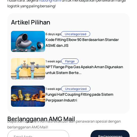
nusantara. Segera
hubungi kami
untuk mendapatkan penawaran harga
logistik yang paling bersaing!
Artikel Pilihan
6 days ago
Uncategorized
Kode Fitting Elbow 90 Berdasarkan Standar
ASME dan JIS
1 week ago
Flange
NPT Flange Pipa Gas Apakah Aman Digunakan
untuk Sistem Berte...
1 week ago
Uncategorized
Fungsi Half Coupling Fitting pada Sistem
Perpipaan Industri
Berlangganan AMG Mail
Dapatkan update informasi eksklusif dan penawaran spesial dengan
berlangganan AMG Mail!
Berlangganan