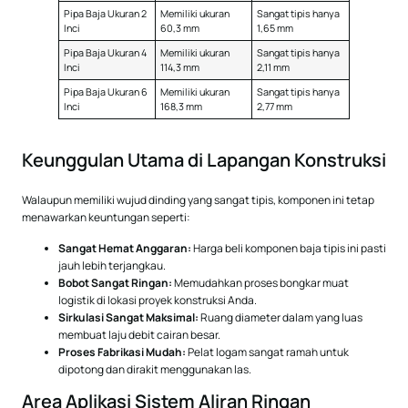
Pipa Baja Ukuran 2
Memiliki ukuran
Sangat tipis hanya
Inci
60,3 mm
1,65 mm
Pipa Baja Ukuran 4
Memiliki ukuran
Sangat tipis hanya
Inci
114,3 mm
2,11 mm
Pipa Baja Ukuran 6
Memiliki ukuran
Sangat tipis hanya
Inci
168,3 mm
2,77 mm
Keunggulan Utama di Lapangan Konstruksi
Walaupun memiliki wujud dinding yang sangat tipis, komponen ini tetap
menawarkan keuntungan seperti:
Sangat Hemat Anggaran:
Harga beli komponen baja tipis ini pasti
jauh lebih terjangkau.
Bobot Sangat Ringan:
Memudahkan proses bongkar muat
logistik di lokasi proyek konstruksi Anda.
Sirkulasi Sangat Maksimal:
Ruang diameter dalam yang luas
membuat laju debit cairan besar.
Proses Fabrikasi Mudah:
Pelat logam sangat ramah untuk
dipotong dan dirakit menggunakan las.
Area Aplikasi Sistem Aliran Ringan