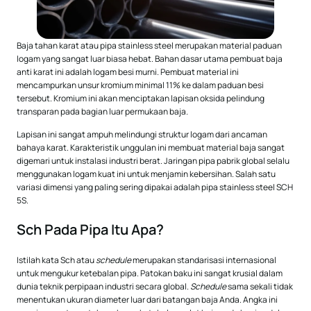
Baja tahan karat atau pipa stainless steel merupakan material paduan
logam yang sangat luar biasa hebat. Bahan dasar utama pembuat baja
anti karat ini adalah logam besi murni. Pembuat material ini
mencampurkan unsur kromium minimal 11% ke dalam paduan besi
tersebut. Kromium ini akan menciptakan lapisan oksida pelindung
transparan pada bagian luar permukaan baja.
Lapisan ini sangat ampuh melindungi struktur logam dari ancaman
bahaya karat. Karakteristik unggulan ini membuat material baja sangat
digemari untuk instalasi industri berat. Jaringan pipa pabrik global selalu
menggunakan logam kuat ini untuk menjamin kebersihan. Salah satu
variasi dimensi yang paling sering dipakai adalah pipa stainless steel SCH
5S.
Sch Pada Pipa Itu Apa?
Istilah kata Sch atau
schedule
merupakan standarisasi internasional
untuk mengukur ketebalan pipa. Patokan baku ini sangat krusial dalam
dunia teknik perpipaan industri secara global.
Schedule
sama sekali tidak
menentukan ukuran diameter luar dari batangan baja Anda. Angka ini