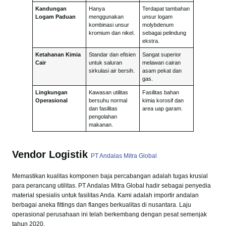
Kandungan
Hanya
Terdapat tambahan
Logam Paduan
menggunakan
unsur logam
kombinasi unsur
molybdenum
kromium dan nikel.
sebagai pelindung
ekstra.
Ketahanan Kimia
Standar dan efisien
Sangat superior
Cair
untuk saluran
melawan cairan
sirkulasi air bersih.
asam pekat dan
gas.
Lingkungan
Kawasan utilitas
Fasilitas bahan
Operasional
bersuhu normal
kimia korosif dan
dan fasilitas
area uap garam.
pengolahan
makanan.
Vendor Logistik
PT Andalas Mitra Global
Memastikan kualitas komponen baja percabangan adalah tugas krusial
para perancang utilitas. PT Andalas Mitra Global hadir sebagai penyedia
material spesialis untuk fasilitas Anda. Kami adalah importir andalan
berbagai aneka fittings dan flanges berkualitas di nusantara. Laju
operasional perusahaan ini telah berkembang dengan pesat semenjak
tahun 2020.