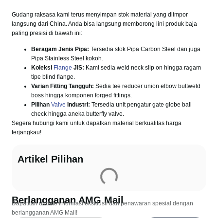
Gudang raksasa kami terus menyimpan stok material yang diimpor
langsung dari China. Anda bisa langsung memborong lini produk baja
paling presisi di bawah ini:
Beragam Jenis Pipa:
Tersedia stok Pipa Carbon Steel dan juga
Pipa Stainless Steel kokoh.
Koleksi
Flange
JIS:
Kami sedia weld neck slip on hingga ragam
tipe blind flange.
Varian Fitting Tangguh:
Sedia tee reducer union elbow buttweld
boss hingga komponen forged fittings.
Pilihan
Valve
Industri:
Tersedia unit pengatur gate globe ball
check hingga aneka butterfly valve.
Segera hubungi kami untuk dapatkan material berkualitas harga
terjangkau!
Artikel Pilihan
Berlangganan AMG Mail
Dapatkan update informasi eksklusif dan penawaran spesial dengan
berlangganan AMG Mail!