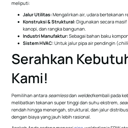
meliputi:
Jalur Utilitas:
Mengalirkan air, udara bertekanan 
Konstruksi & Struktural:
Digunakan secara masif 
kanopi, dan rangka bangunan.
Industri Manufaktur:
Sebagai bahan baku komponen
Sistem HVAC:
Untuk jalur pipa air pendingin (
chil
Serahkan Kebutu
Kami!
Pemilihan antara
seamless
dan
welded
kembali pada keb
melibatkan tekanan super tinggi dan suhu ekstrem,
sea
rendah hingga menengah, struktural, dan jalur distribu
dengan biaya yang jauh lebih rasional.
Apakah Anda sedang mencari
pipa
welded
jenis ERW ata