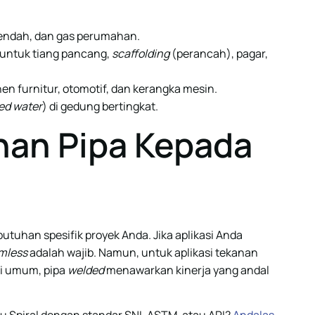
rendah, dan gas perumahan.
untuk tiang pancang,
scaffolding
(perancah), pagar,
 furnitur, otomotif, dan kerangka mesin.
led water
) di gedung bertingkat.
han Pipa Kepada
utuhan spesifik proyek Anda. Jika aplikasi Anda
mless
adalah wajib. Namun, untuk aplikasi tekanan
si umum, pipa
welded
menawarkan kinerja yang andal
u Spiral dengan standar SNI, ASTM, atau API?
Andalas