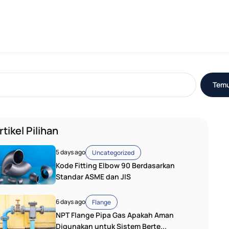
Tem
rtikel Pilihan
5 days ago
Uncategorized
Kode Fitting Elbow 90 Berdasarkan
Standar ASME dan JIS
6 days ago
Flange
NPT Flange Pipa Gas Apakah Aman
Digunakan untuk Sistem Berte...