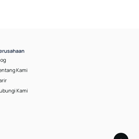
erusahaan
log
entang Kami
arir
ubungi Kami