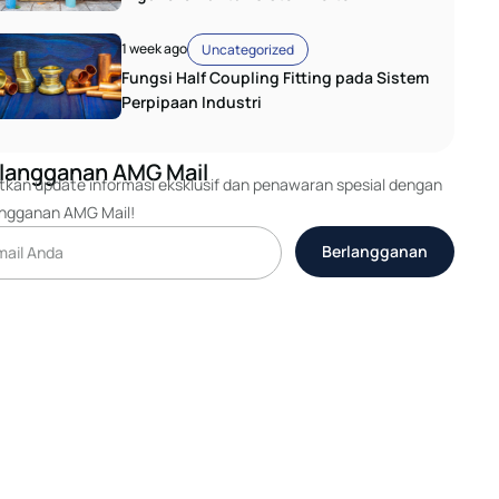
1 week ago
Uncategorized
Fungsi Half Coupling Fitting pada Sistem
Perpipaan Industri
langganan AMG Mail
kan update informasi eksklusif dan penawaran spesial dengan
angganan AMG Mail!
Berlangganan