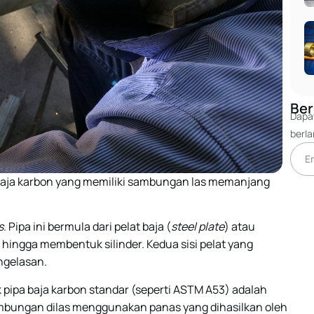
Ber
Dapat
berl
 baja karbon yang memiliki sambungan las memanjang
s
. Pipa ini bermula dari pelat baja (
steel plate
) atau
 hingga membentuk silinder. Kedua sisi pelat yang
ngelasan.
ipa baja karbon standar (seperti ASTM A53) adalah
sambungan dilas menggunakan panas yang dihasilkan oleh