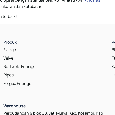
 ukuran dan ketebalan.
 terbaik!
Produk
P
Flange
B
Valve
T
Buttweld Fittings
K
Pipes
H
Forged Fittings
Warehouse
Pergudangan 9 blok CB, Jati Mulya, Kec. Kosambi, Kab