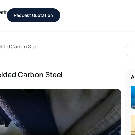
arir
Request Quotation
lded Carbon Steel
lded Carbon Steel
A