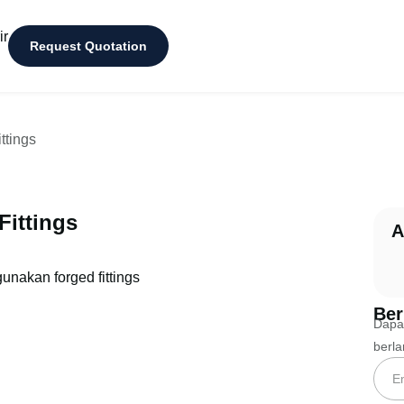
ir
Request Quotation
tings
ittings
A
Ber
Dapat
berl