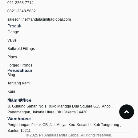
021-2268-7714
0821-2348-5832
salesonline@andalasmitraglobal.com
Produk
Flange
Valve
Buttweld Fittings
Pipes
Forged Fittings
Perusahaan
Blog
Tentang Kami
Karir
Hubungi Kami
Main Office
Jl. Gunung Sahari No.1 Ruko Mangga Dua Square G15, Ancol,
Pademangan, Jakarta Utara, DKI Jakarta 14430
Warehouse
Pergudangan 9 blok CB, Jati Mulya, Kec. Kosambi, Kab Tangerang ,
Banten 15211
© 2025 PT Andalas Mitra Global. All rights reserved.