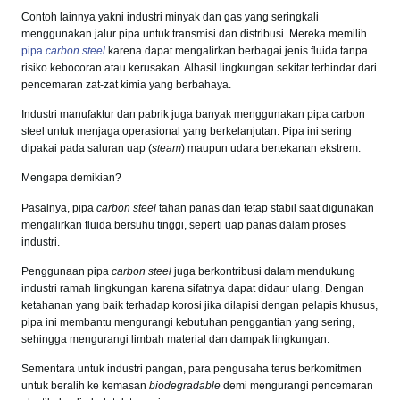
Contoh lainnya yakni industri minyak dan gas yang seringkali
menggunakan jalur pipa untuk transmisi dan distribusi. Mereka memilih
pipa
carbon steel
karena dapat mengalirkan berbagai jenis fluida tanpa
risiko kebocoran atau kerusakan. Alhasil lingkungan sekitar terhindar dari
pencemaran zat-zat kimia yang berbahaya.
Industri manufaktur dan pabrik juga banyak menggunakan pipa carbon
steel untuk menjaga operasional yang berkelanjutan. Pipa ini sering
dipakai pada saluran uap (
steam
) maupun udara bertekanan ekstrem.
Mengapa demikian?
Pasalnya, pipa
carbon steel
tahan panas dan tetap stabil saat digunakan
mengalirkan fluida bersuhu tinggi, seperti uap panas dalam proses
industri.
Penggunaan pipa
carbon steel
juga berkontribusi dalam mendukung
industri ramah lingkungan karena sifatnya dapat didaur ulang. Dengan
ketahanan yang baik terhadap korosi jika dilapisi dengan pelapis khusus,
pipa ini membantu mengurangi kebutuhan penggantian yang sering,
sehingga mengurangi limbah material dan dampak lingkungan.
Sementara untuk industri pangan, para pengusaha terus berkomitmen
untuk beralih ke kemasan
biodegradable
demi mengurangi pencemaran