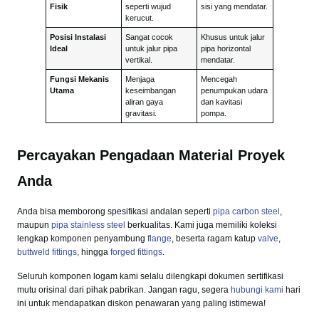
Fisik
seperti wujud
sisi yang mendatar.
kerucut.
Posisi Instalasi
Sangat cocok
Khusus untuk jalur
Ideal
untuk jalur pipa
pipa horizontal
vertikal.
mendatar.
Fungsi Mekanis
Menjaga
Mencegah
Utama
keseimbangan
penumpukan udara
aliran gaya
dan kavitasi
gravitasi.
pompa.
Percayakan Pengadaan Material Proyek
Anda
Anda bisa memborong spesifikasi andalan seperti
pipa carbon steel
,
maupun
pipa stainless steel
berkualitas. Kami juga memiliki koleksi
lengkap komponen penyambung
flange
, beserta ragam katup
valve
,
buttweld fittings
, hingga
forged fittings
.
Seluruh komponen logam kami selalu dilengkapi dokumen sertifikasi
mutu orisinal dari pihak pabrikan. Jangan ragu, segera
hubungi kami
hari
ini untuk mendapatkan diskon penawaran yang paling istimewa!