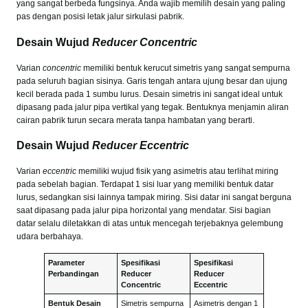
yang sangat berbeda fungsinya. Anda wajib memilih desain yang paling
pas dengan posisi letak jalur sirkulasi pabrik.
Desain Wujud
Reducer Concentric
Varian
concentric
memiliki bentuk kerucut simetris yang sangat sempurna
pada seluruh bagian sisinya. Garis tengah antara ujung besar dan ujung
kecil berada pada 1 sumbu lurus. Desain simetris ini sangat ideal untuk
dipasang pada jalur pipa vertikal yang tegak. Bentuknya menjamin aliran
cairan pabrik turun secara merata tanpa hambatan yang berarti.
Desain Wujud
Reducer Eccentric
Varian
eccentric
memiliki wujud fisik yang asimetris atau terlihat miring
pada sebelah bagian. Terdapat 1 sisi luar yang memiliki bentuk datar
lurus, sedangkan sisi lainnya tampak miring. Sisi datar ini sangat berguna
saat dipasang pada jalur pipa horizontal yang mendatar. Sisi bagian
datar selalu diletakkan di atas untuk mencegah terjebaknya gelembung
udara berbahaya.
Parameter
Spesifikasi
Spesifikasi
Perbandingan
Reducer
Reducer
Concentric
Eccentric
Bentuk Desain
Simetris sempurna
Asimetris dengan 1