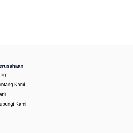
erusahaan
log
entang Kami
arir
ubungi Kami