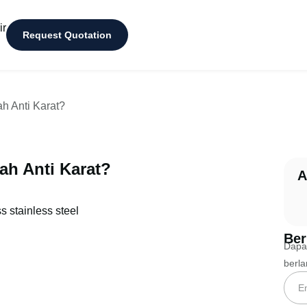
ir
Request Quotation
h Anti Karat?
ah Anti Karat?
A
Ber
Dapat
berl