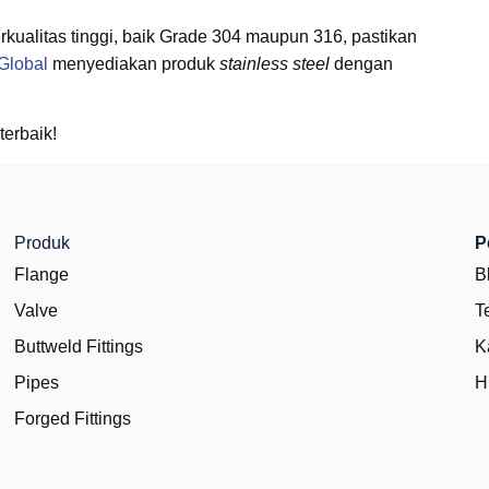
rkualitas tinggi, baik Grade 304 maupun 316, pastikan
Global
menyediakan produk
stainless steel
dengan
terbaik!
Produk
P
Flange
B
Valve
T
Buttweld Fittings
K
Pipes
H
Forged Fittings