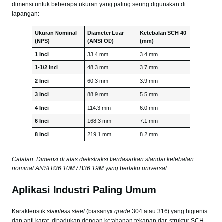
dimensi untuk beberapa ukuran yang paling sering digunakan di
lapangan:
Ukuran Nominal
Diameter Luar
Ketebalan SCH 40
(NPS)
(ANSI OD)
(mm)
1 Inci
33.4 mm
3.4 mm
1-1/2 Inci
48.3 mm
3.7 mm
2 Inci
60.3 mm
3.9 mm
3 Inci
88.9 mm
5.5 mm
4 Inci
114.3 mm
6.0 mm
6 Inci
168.3 mm
7.1 mm
8 Inci
219.1 mm
8.2 mm
Catatan: Dimensi di atas diekstraksi berdasarkan standar ketebalan
nominal ANSI B36.10M / B36.19M yang berlaku universal.
Aplikasi Industri Paling Umum
Karakteristik
stainless steel
(biasanya
grade
304 atau 316) yang higienis
dan anti karat, dipadukan dengan ketahanan tekanan dari struktur SCH