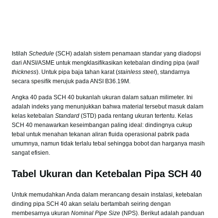
Istilah
Schedule
(SCH) adalah sistem penamaan standar yang diadopsi
dari ANSI/ASME untuk mengklasifikasikan ketebalan dinding pipa (
wall
thickness
). Untuk pipa baja tahan karat (
stainless steel
), standarnya
secara spesifik merujuk pada ANSI B36.19M.
Angka 40 pada SCH 40 bukanlah ukuran dalam satuan milimeter. Ini
adalah indeks yang menunjukkan bahwa material tersebut masuk dalam
kelas ketebalan
Standard
(STD) pada rentang ukuran tertentu. Kelas
SCH 40 menawarkan keseimbangan paling ideal: dindingnya cukup
tebal untuk menahan tekanan aliran fluida operasional pabrik pada
umumnya, namun tidak terlalu tebal sehingga bobot dan harganya masih
sangat efisien.
Tabel Ukuran dan Ketebalan Pipa SCH 40
Untuk memudahkan Anda dalam merancang desain instalasi, ketebalan
dinding pipa SCH 40 akan selalu bertambah seiring dengan
membesarnya ukuran
Nominal Pipe Size
(NPS). Berikut adalah panduan