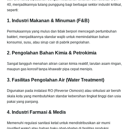
40, menjadikannya tulang punggung bagi berbagai sektor industri kritikal,
seperti:
1. Industri Makanan & Minuman (F&B)
Permukaannya yang mulus dan tidak berpori mencegah pertumbuhan
bakteri, menjadikannya standar wajib untuk memindahkan bahan
konsumsi, susu, atau sirup cair di pabrik pengolahan.
2. Pengolahan Bahan Kimia & Petrokimia
Sangat tangguh menahan aliran cairan kimia reaktif, larutan asam ringan,
maupun gas korosif tanpa khawatir pipa cepat menipis.
3. Fasilitas Pengolahan Air (Water Treatment)
Digunakan pada instalasi RO (
Reverse Osmosis
) atau sirkulasi air bersih
skala kota yang membutuhkan standar kebersihan tingkat tinggi dan usia
pakai yang panjang.
4. Industri Farmasi & Medis
Memenuhi regulasi sanitasi ketat untuk mendistribusikan air murni
(
purified water
) atau bahan baku obat-obatan di fasilitas produksi.