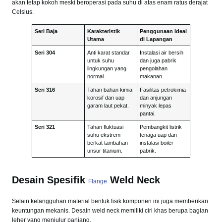
akan tetap kokoh meski beroperasi pada suhu di atas enam ratus derajat
Celsius.
Seri Baja
Karakteristik
Penggunaan Ideal
Utama
di Lapangan
Seri 304
Anti karat standar
Instalasi air bersih
untuk suhu
dan juga pabrik
lingkungan yang
pengolahan
normal.
makanan.
Seri 316
Tahan bahan kimia
Fasilitas petrokimia
korosif dan uap
dan anjungan
garam laut pekat.
minyak lepas
pantai.
Seri 321
Tahan fluktuasi
Pembangkit listrik
suhu ekstrem
tenaga uap dan
berkat tambahan
instalasi boiler
unsur titanium.
pabrik.
Desain Spesifik
Weld Neck
Flange
Selain ketangguhan material bentuk fisik komponen ini juga memberikan
keuntungan mekanis. Desain weld neck memiliki ciri khas berupa bagian
leher yang menjulur panjang.