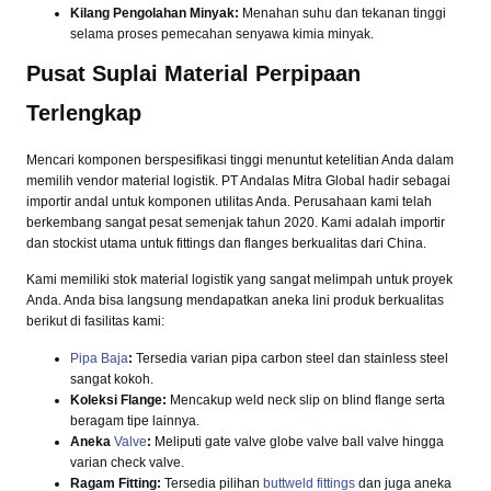
Kilang Pengolahan Minyak:
Menahan suhu dan tekanan tinggi
selama proses pemecahan senyawa kimia minyak.
Pusat Suplai Material Perpipaan
Terlengkap
Mencari komponen berspesifikasi tinggi menuntut ketelitian Anda dalam
memilih vendor material logistik. PT Andalas Mitra Global hadir sebagai
importir andal untuk komponen utilitas Anda. Perusahaan kami telah
berkembang sangat pesat semenjak tahun 2020. Kami adalah importir
dan stockist utama untuk fittings dan flanges berkualitas dari China.
Kami memiliki stok material logistik yang sangat melimpah untuk proyek
Anda. Anda bisa langsung mendapatkan aneka lini produk berkualitas
berikut di fasilitas kami:
Pipa Baja
:
Tersedia varian pipa carbon steel dan stainless steel
sangat kokoh.
Koleksi Flange:
Mencakup weld neck slip on blind flange serta
beragam tipe lainnya.
Aneka
Valve
:
Meliputi gate valve globe valve ball valve hingga
varian check valve.
Ragam Fitting:
Tersedia pilihan
buttweld fittings
dan juga aneka