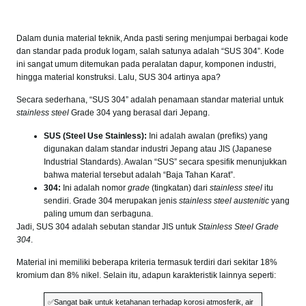
Dalam dunia material teknik, Anda pasti sering menjumpai berbagai kode
dan standar pada produk logam, salah satunya adalah “SUS 304”. Kode
ini sangat umum ditemukan pada peralatan dapur, komponen industri,
hingga material konstruksi. Lalu, SUS 304 artinya apa?
Secara sederhana, “SUS 304” adalah penamaan standar material untuk
stainless steel
Grade 304 yang berasal dari Jepang.
SUS (Steel Use Stainless):
Ini adalah awalan (prefiks) yang
digunakan dalam standar industri Jepang atau JIS (Japanese
Industrial Standards). Awalan “SUS” secara spesifik menunjukkan
bahwa material tersebut adalah “Baja Tahan Karat”.
304:
Ini adalah nomor
grade
(tingkatan) dari
stainless steel
itu
sendiri. Grade 304 merupakan jenis
stainless steel austenitic
yang
paling umum dan serbaguna.
Jadi, SUS 304 adalah sebutan standar JIS untuk
Stainless Steel Grade
304
.
Material ini memiliki beberapa kriteria termasuk terdiri dari sekitar 18%
kromium dan 8% nikel. Selain itu, adapun karakteristik lainnya seperti:
✅Sangat baik untuk ketahanan terhadap korosi atmosferik, air