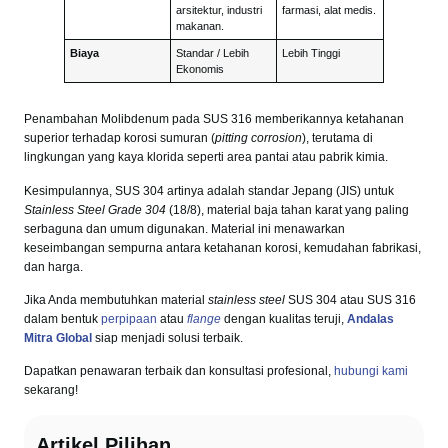
arsitektur, industri
farmasi, alat medis.
makanan.
Biaya
Standar / Lebih
Lebih Tinggi
Ekonomis
Penambahan Molibdenum pada SUS 316 memberikannya ketahanan
superior terhadap korosi sumuran (
pitting corrosion
), terutama di
lingkungan yang kaya klorida seperti area pantai atau pabrik kimia.
Kesimpulannya, SUS 304 artinya adalah standar Jepang (JIS) untuk
Stainless Steel Grade 304
(18/8), material baja tahan karat yang paling
serbaguna dan umum digunakan. Material ini menawarkan
keseimbangan sempurna antara ketahanan korosi, kemudahan fabrikasi,
dan harga.
Jika Anda membutuhkan material
stainless steel
SUS 304 atau SUS 316
dalam bentuk
perpipaan
atau
flange
dengan kualitas teruji,
Andalas
Mitra Global
siap menjadi solusi terbaik.
Dapatkan penawaran terbaik dan konsultasi profesional,
hubungi kami
sekarang!
Artikel Pilihan