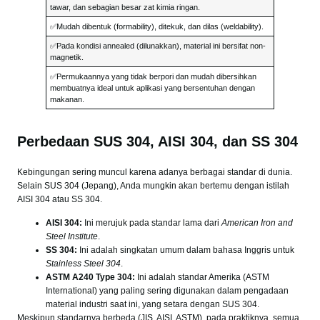
tawar, dan sebagian besar zat kimia ringan.
✅Mudah dibentuk (formability), ditekuk, dan dilas (weldability).
✅Pada kondisi annealed (dilunakkan), material ini bersifat non-
magnetik.
✅Permukaannya yang tidak berpori dan mudah dibersihkan
membuatnya ideal untuk aplikasi yang bersentuhan dengan
makanan.
Perbedaan SUS 304, AISI 304, dan SS 304
Kebingungan sering muncul karena adanya berbagai standar di dunia.
Selain SUS 304 (Jepang), Anda mungkin akan bertemu dengan istilah
AISI 304 atau SS 304.
AISI 304:
Ini merujuk pada standar lama dari
American Iron and
Steel Institute
.
SS 304:
Ini adalah singkatan umum dalam bahasa Inggris untuk
Stainless Steel 304
.
ASTM A240 Type 304:
Ini adalah standar Amerika (ASTM
International) yang paling sering digunakan dalam pengadaan
material industri saat ini, yang setara dengan SUS 304.
Meskipun standarnya berbeda (JIS, AISI, ASTM), pada praktiknya, semua