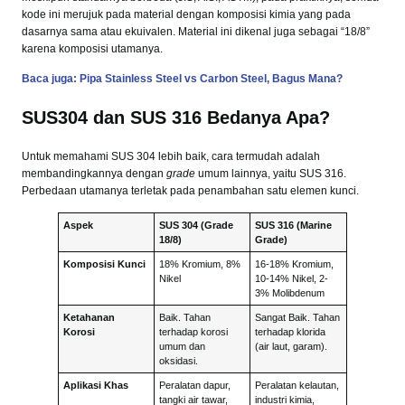
kode ini merujuk pada material dengan komposisi kimia yang pada
dasarnya sama atau ekuivalen. Material ini dikenal juga sebagai “18/8”
karena komposisi utamanya.
Baca juga: Pipa Stainless Steel vs Carbon Steel, Bagus Mana?
SUS304 dan SUS 316 Bedanya Apa?
Untuk memahami SUS 304 lebih baik, cara termudah adalah
membandingkannya dengan
grade
umum lainnya, yaitu SUS 316.
Perbedaan utamanya terletak pada penambahan satu elemen kunci.
Aspek
SUS 304 (Grade
SUS 316 (Marine
18/8)
Grade)
Komposisi Kunci
18% Kromium, 8%
16-18% Kromium,
Nikel
10-14% Nikel, 2-
3% Molibdenum
Ketahanan
Baik. Tahan
Sangat Baik. Tahan
Korosi
terhadap korosi
terhadap klorida
umum dan
(air laut, garam).
oksidasi.
Aplikasi Khas
Peralatan dapur,
Peralatan kelautan,
tangki air tawar,
industri kimia,