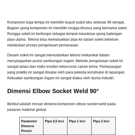
Komponen baja tempa ini memiliki wujud sudut siku sebesar 90 derajat.
Bagian ujung komponen ini memiliki rongga khusus yang bernama soket.
Rongga soket ini berfungsi sebagai tempat masuknya ujung batangan
pipa utama. Teknisi bisa memasukkan pipa ke dalam soket sebelum
melakukan proses pengelasan pemanasan.
Desain soket ini sangat memudahkan teknisi mekanikal dalam
menyejajarkan posisi sambungan logam. Metode pengelasan soket ini
sangat aman dari risiko insiden kebocoran cairan kimia. Pemasangan
yang praktis ini sangat disukai oleh para pekerja konstruksi di lapangan.
Kekuatan sambungan logam ini sangat diakui oleh dunia industri.
Dimensi Elbow Socket Weld 90°
Berikut adalah rincian dimensi komponen elbow socket weld pada
pasaran material global:
Parameter
Pipa 0,5 Inci
Pipa 1 Inci
Pipa 2 Inci
Dimensi
Presisi