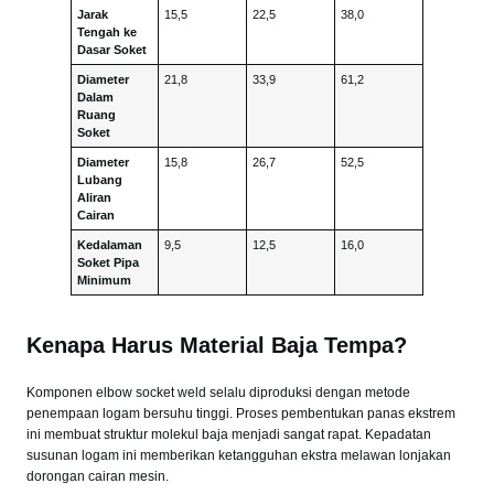
Jarak
15,5
22,5
38,0
Tengah ke
Dasar Soket
Diameter
21,8
33,9
61,2
Dalam
Ruang
Soket
Diameter
15,8
26,7
52,5
Lubang
Aliran
Cairan
Kedalaman
9,5
12,5
16,0
Soket Pipa
Minimum
Kenapa Harus Material Baja Tempa?
Komponen elbow socket weld selalu diproduksi dengan metode
penempaan logam bersuhu tinggi. Proses pembentukan panas ekstrem
ini membuat struktur molekul baja menjadi sangat rapat. Kepadatan
susunan logam ini memberikan ketangguhan ekstra melawan lonjakan
dorongan cairan mesin.