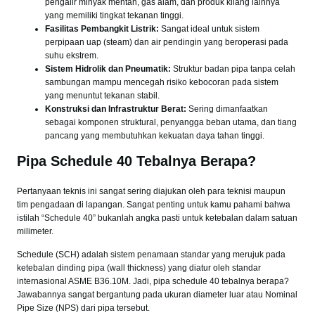
pengalir minyak mentah, gas alam, dan produk kilang lainnya
yang memiliki tingkat tekanan tinggi.
Fasilitas Pembangkit Listrik:
Sangat ideal untuk sistem
perpipaan uap (steam) dan air pendingin yang beroperasi pada
suhu ekstrem.
Sistem Hidrolik dan Pneumatik:
Struktur badan pipa tanpa celah
sambungan mampu mencegah risiko kebocoran pada sistem
yang menuntut tekanan stabil.
Konstruksi dan Infrastruktur Berat:
Sering dimanfaatkan
sebagai komponen struktural, penyangga beban utama, dan tiang
pancang yang membutuhkan kekuatan daya tahan tinggi.
Pipa Schedule 40 Tebalnya Berapa?
Pertanyaan teknis ini sangat sering diajukan oleh para teknisi maupun
tim pengadaan di lapangan. Sangat penting untuk kamu pahami bahwa
istilah “Schedule 40” bukanlah angka pasti untuk ketebalan dalam satuan
milimeter.
Schedule (SCH) adalah sistem penamaan standar yang merujuk pada
ketebalan dinding pipa (wall thickness) yang diatur oleh standar
internasional ASME B36.10M. Jadi, pipa schedule 40 tebalnya berapa?
Jawabannya sangat bergantung pada ukuran diameter luar atau Nominal
Pipe Size (NPS) dari pipa tersebut.