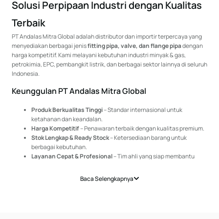
Solusi Perpipaan Industri dengan Kualitas
Terbaik
PT Andalas Mitra Global adalah distributor dan importir terpercaya yang
menyediakan berbagai jenis
fitting pipa, valve, dan flange pipa
dengan
harga kompetitif. Kami melayani kebutuhan industri minyak & gas,
petrokimia, EPC, pembangkit listrik, dan berbagai sektor lainnya di seluruh
Indonesia.
Keunggulan PT Andalas Mitra Global
Produk Berkualitas Tinggi
– Standar internasional untuk
ketahanan dan keandalan.
Harga Kompetitif
– Penawaran terbaik dengan kualitas premium.
Stok Lengkap & Ready Stock
– Ketersediaan barang untuk
berbagai kebutuhan.
Layanan Cepat & Profesional
– Tim ahli yang siap membantu
Anda.
Jangkauan Pengiriman Luas
– Melayani Jakarta, Bandung,
Baca Selengkapnya
Surabaya, Makassar, Balikpapan, dan kota besar lainnya.
Produk Unggulan Kami