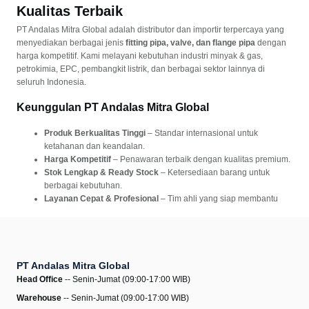
Kualitas Terbaik
PT Andalas Mitra Global adalah distributor dan importir terpercaya yang
menyediakan berbagai jenis
fitting pipa, valve, dan flange pipa
dengan
harga kompetitif. Kami melayani kebutuhan industri minyak & gas,
petrokimia, EPC, pembangkit listrik, dan berbagai sektor lainnya di
seluruh Indonesia.
Keunggulan PT Andalas Mitra Global
Produk Berkualitas Tinggi
– Standar internasional untuk
ketahanan dan keandalan.
Harga Kompetitif
– Penawaran terbaik dengan kualitas premium.
Stok Lengkap & Ready Stock
– Ketersediaan barang untuk
berbagai kebutuhan.
Layanan Cepat & Profesional
– Tim ahli yang siap membantu
Anda.
Jangkauan Pengiriman Luas
– Melayani Jakarta, Bandung,
Surabaya, Makassar, Balikpapan, dan kota besar lainnya.
PT Andalas Mitra Global
Produk Unggulan Kami
Head Office
-- Senin-Jumat (09:00-17:00 WIB)
1. Valve Pipa – Kontrol Aliran Fluida dengan Presisi
Warehouse
-- Senin-Jumat (09:00-17:00 WIB)