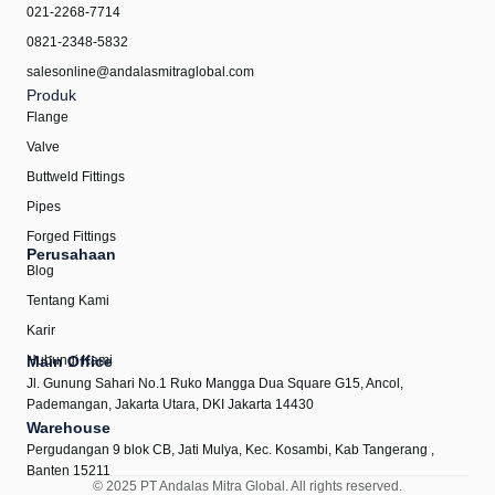
Kami menyediakan berbagai jenis
valve pipa
untuk kebutuhan industri:
021-2268-7714
0821-2348-5832
Gate Valve
– Kontrol aliran dengan pembukaan penuh.
Globe Valve
– Regulasi aliran secara presisi.
salesonline@andalasmitraglobal.com
Ball Valve
– Kinerja tinggi untuk sistem fluida.
Produk
Butterfly Valve
– Fleksibel dan mudah digunakan.
Flange
Check Valve
– Mencegah aliran balik secara otomatis.
Valve
2. Flange Pipa – Koneksi Kokoh dan Aman
Buttweld Fittings
Flange pipa kami tersedia dalam berbagai spesifikasi:
Pipes
Forged Fittings
Flange Class 150# hingga 5000#
– Pilihan lengkap sesuai
Perusahaan
kebutuhan industri.
Blog
Jenis Flange:
Weldingneck, Threaded, Socket Weld, Blind, Slip-
Tentang Kami
on, Lap Joint.
Material:
Carbon Steel & Stainless Steel berkualitas tinggi.
Karir
3. Fitting Pipa – Komponen Vital dalam Sistem Perpipaan
Hubungi Kami
Main Office
Jl. Gunung Sahari No.1 Ruko Mangga Dua Square G15, Ancol,
Kami menawarkan berbagai jenis
fitting pipa besi
seperti:
Pademangan, Jakarta Utara, DKI Jakarta 14430
Warehouse
Elbow (Siku Pipa)
– Mengubah arah aliran dengan sudut yang
presisi.
Pergudangan 9 blok CB, Jati Mulya, Kec. Kosambi, Kab Tangerang ,
Reducer Concentric & Eccentric
– Penyesuaian ukuran pipa
Banten 15211
© 2025 PT Andalas Mitra Global. All rights reserved.
secara optimal.