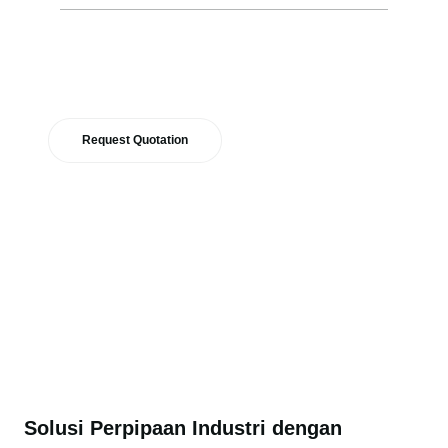
Dapatkan penawaran harga terbaik
dengan respons dan supply
tercepat!
Request Quotation
Hubungi Sales
Solusi Perpipaan Industri dengan