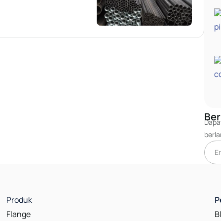
Ber
Dapat
berl
Produk
P
Flange
B