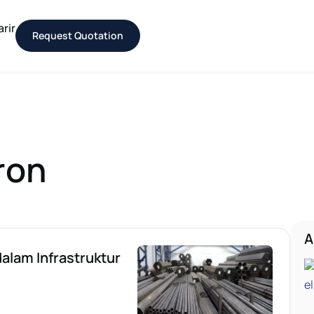
arir
Request Quotation
iron
A
dalam Infrastruktur