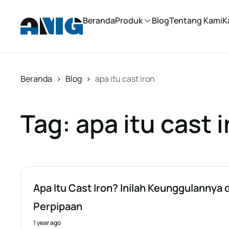
Beranda
Produk
Blog
Tentang Kami
K
Beranda
>
Blog
>
apa itu cast iron
Tag: apa itu cast 
Apa Itu Cast Iron? Inilah Keunggulannya 
Perpipaan
1 year ago