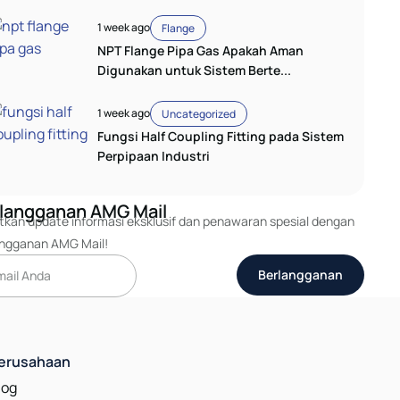
1 week ago
Flange
NPT Flange Pipa Gas Apakah Aman
Digunakan untuk Sistem Berte...
1 week ago
Uncategorized
Fungsi Half Coupling Fitting pada Sistem
Perpipaan Industri
langganan AMG Mail
kan update informasi eksklusif dan penawaran spesial dengan
angganan AMG Mail!
Berlangganan
erusahaan
log