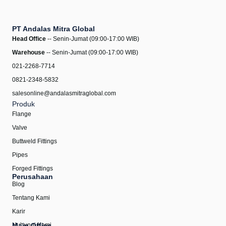
PT Andalas Mitra Global
Head Office
-- Senin-Jumat (09:00-17:00 WIB)
Warehouse
-- Senin-Jumat (09:00-17:00 WIB)
021-2268-7714
0821-2348-5832
salesonline@andalasmitraglobal.com
Produk
Flange
Valve
Buttweld Fittings
Pipes
Forged Fittings
Perusahaan
Blog
Tentang Kami
Karir
Hubungi Kami
Main Office