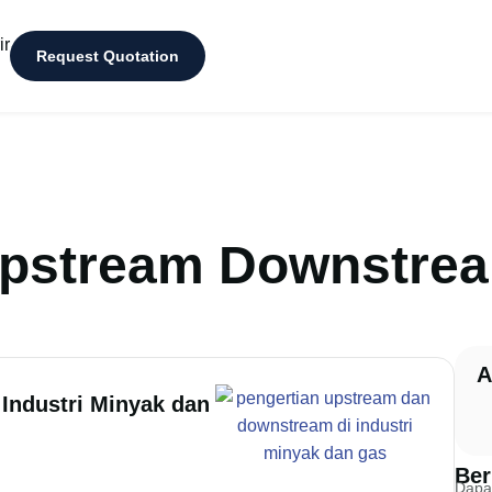
ir
Request Quotation
 Upstream Downstre
A
Industri Minyak dan
Ber
Dapat