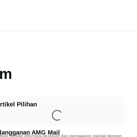
am
rtikel Pilihan
langganan AMG Mail
kan update informasi eksklusif dan penawaran spesial dengan