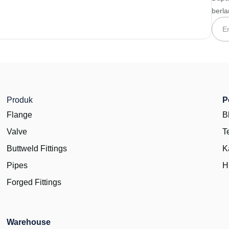
berl
Produk
P
Flange
B
Valve
T
Buttweld Fittings
K
Pipes
H
Forged Fittings
Warehouse