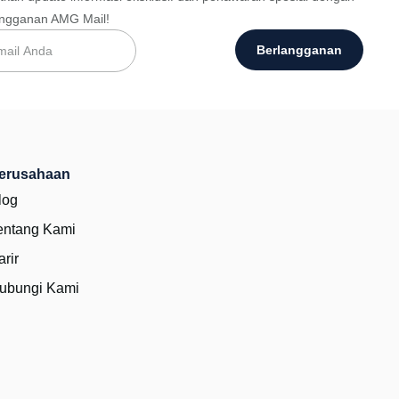
angganan AMG Mail!
Berlangganan
erusahaan
log
entang Kami
arir
ubungi Kami